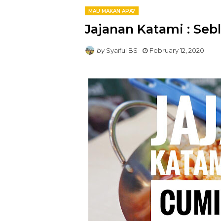
MAU MAKAN APA?
Jajanan Katami : Seb
by
Syaiful BS
February 12, 2020