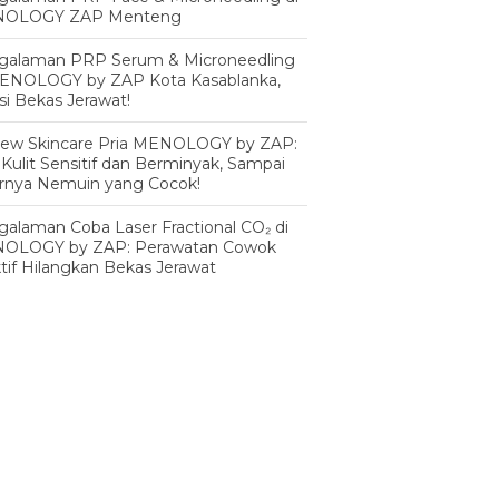
OLOGY ZAP Menteng
galaman PRP Serum & Microneedling
MENOLOGY by ZAP Kota Kasablanka,
si Bekas Jerawat!
iew Skincare Pria MENOLOGY by ZAP:
 Kulit Sensitif dan Berminyak, Sampai
irnya Nemuin yang Cocok!
alaman Coba Laser Fractional CO₂ di
OLOGY by ZAP: Perawatan Cowok
tif Hilangkan Bekas Jerawat