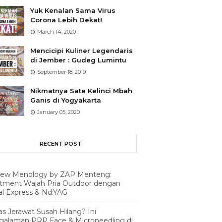
Yuk Kenalan Sama Virus
Corona Lebih Dekat!
March 14, 2020
Mencicipi Kuliner Legendaris
di Jember : Gudeg Lumintu
September 18, 2019
Nikmatnya Sate Kelinci Mbah
Ganis di Yogyakarta
January 05, 2020
RECENT POST
iew Menology by ZAP Menteng:
atment Wajah Pria Outdoor dengan
al Express & Nd:YAG
s Jerawat Susah Hilang? Ini
galaman PRP Face & Microneedling di