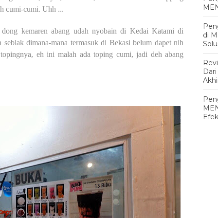
MEN
ah cumi-cumi. Uhh ...
Pen
dong kemaren abang udah nyobain di Kedai Katami di
di 
 seblak dimana-mana termasuk di Bekasi belum dapet nih
Solu
topingnya, eh ini malah ada toping cumi, jadi deh abang
Rev
Dari
Akh
Peng
MEN
Efek