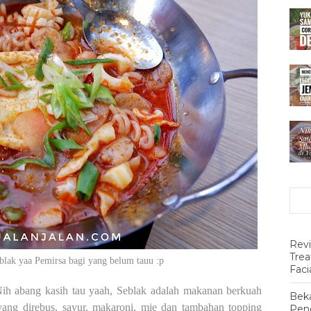
Rev
Tre
lak yaa Pemirsa bagi yang belum tauu :p
Faci
Nih abang kasih tau yaah, Seblak adalah makanan berkuah
Beka
yang direbus, sayur, makaroni, mie dan tambahan topping
Pen