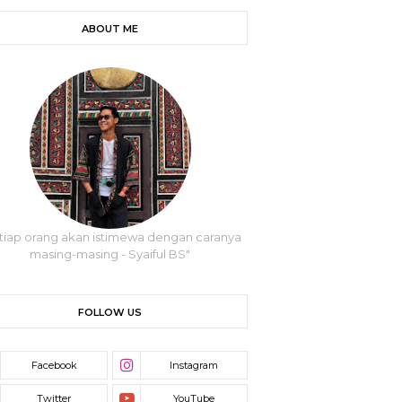
ABOUT ME
tiap orang akan istimewa dengan caranya
masing-masing - Syaiful BS"
FOLLOW US