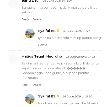
Bang Dzul
25 June 2019 at 16:01
Bangunannya semacem pabrik gitu ya klo dilihat
sekilas
Reply
Delete
Syaiful BS
28 June 2019 at 15:19
Iyaah kalo diliat sekilat mirip pabrik bang
Delete
Matius Teguh Nugroho
25 June 2019 at 17:03
Salut masih semangat ke museum, bro! Kalo isinya
seperti itu aku suka males sih ������
Gapapa nggak ada guide, biar pada praktik
membaca.
Reply
Delete
Syaiful BS
28 June 2019 at 15:20
Iyaa bang seru soalnya main ke Museum