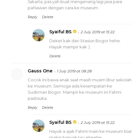
Jakarta, pas yah buat mengenang lagi jasa para
pahlawan dengan cara ke museum
Reply
Delete
Syaiful BS
2 July 2019 at 15:22
Deket kak dari Stasiun Bogor hehe.
Hayuk mampir kak :)
Delete
Gauss One
1 July 2019 at 08:28
Cocok ini bawa anak saat masih musim libur sekolah
ke museum. Semoga ada kesempatan ke
Sudirman Bogor. Mampir ke museum ini Fahmi
pastisuka.
Reply
Delete
Syaiful BS
2 July 2019 at 15:22
Hayuk a ajak Fahmi main ke museum biar
makin banyak tau eheehe