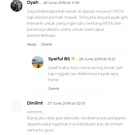
Dyah
26 June 2019 at 11:06
Saya beberapa kali lewat di depan museum PETA
tapi belum pernah masuk. Ternyata isinya kayak gini.
Menarik untuk yang ingin tahu tentang PETA dan
perannya dalam usaha untuk mencapai
kemerdekaan.
Reply
Delete
Syaiful BS
28 June 2019 at 15:21
Iyaah kaka, kita cuma sering lewat yah
tapi nggak tau dalemnya kayak apa
hehe
Delete
Dinilint
27 June 2019 at 02:01
Mmmm,,
Bang aku dulu pas sekolah, terutama pas pelajaran
sejarah suka ngantuk trus ketiduran pas diceritain
sama bu guru.