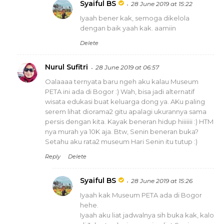
Syaiful BS
28 June 2019 at 15:22
Iyaah bener kak, semoga dikelola
dengan baik yaah kak. aamiin
Delete
Nurul Sufitri
28 June 2019 at 06:57
Oalaaaa ternyata baru ngeh aku kalau Museum
PETA ini ada di Bogor :) Wah, bisa jadi alternatif
wisata edukasi buat keluarga dong ya. AKu paling
serem lihat diorama2 gitu apalagi ukurannya sama
persis dengan kita. Kayak beneran hidup hiiiiiii :) HTM
nya murah ya 10K aja. Btw, Senin beneran buka?
Setahu aku rata2 museum Hari Senin itu tutup :)
Reply
Delete
Syaiful BS
28 June 2019 at 15:26
Iyaah kak Museum PETA ada di Bogor
hehe.
Iyaah aku liat jadwalnya sih buka kak, kalo