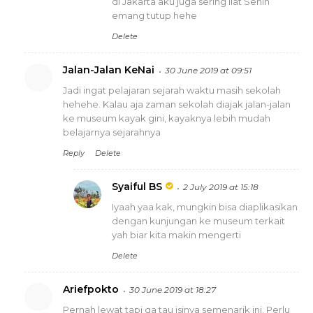
di Jakarta aku juga sering liat Senin
emang tutup hehe
Delete
Jalan-Jalan KeNai
30 June 2019 at 09:51
Jadi ingat pelajaran sejarah waktu masih sekolah
hehehe. Kalau aja zaman sekolah diajak jalan-jalan
ke museum kayak gini, kayaknya lebih mudah
belajarnya sejarahnya
Reply
Delete
Syaiful BS
2 July 2019 at 15:18
Iyaah yaa kak, mungkin bisa diaplikasikan
dengan kunjungan ke museum terkait
yah biar kita makin mengerti
Delete
Ariefpokto
30 June 2019 at 18:27
Pernah lewat tapi ga tau isinya semenarik ini. Perlu