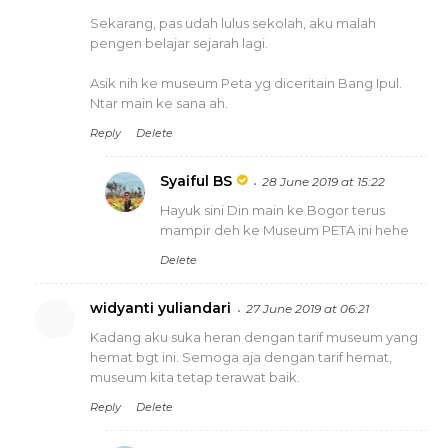
Sekarang, pas udah lulus sekolah, aku malah
pengen belajar sejarah lagi.
Asik nih ke museum Peta yg diceritain Bang Ipul.
Ntar main ke sana ah.
Reply
Delete
Syaiful BS
28 June 2019 at 15:22
Hayuk sini Din main ke Bogor terus
mampir deh ke Museum PETA ini hehe
Delete
widyanti yuliandari
27 June 2019 at 06:21
Kadang aku suka heran dengan tarif museum yang
hemat bgt ini. Semoga aja dengan tarif hemat,
museum kita tetap terawat baik.
Reply
Delete