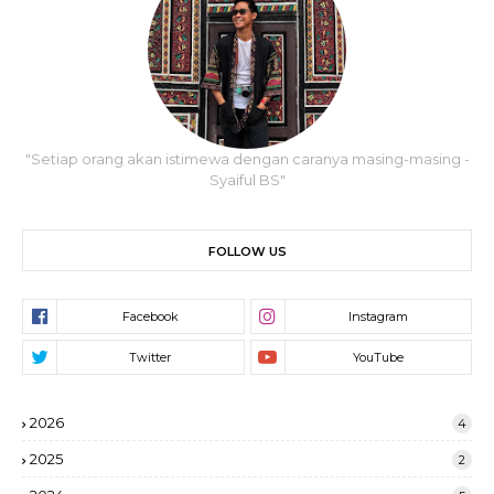
"Setiap orang akan istimewa dengan caranya masing-masing -
Syaiful BS"
FOLLOW US
2026
4
2025
2