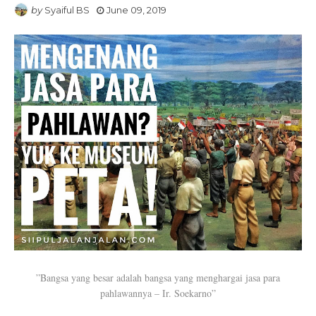
by
Syaiful BS
June 09, 2019
”Bangsa yang besar adalah bangsa yang menghargai jasa para
pahlawannya – Ir. Soekarno”