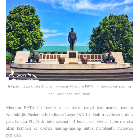
Ini patung yang ada di dalam kawasan Museum PETA. Ini merupakan patung
dari Daidancho Soedirman
Museum PETA ini berdiri diatas bekas tangsi dan markas tentara
Koninklijik Nederlands Indische Leger (KNIL). Nah travellovers, dulu
para tentara PETA di didik selama 3-4 bulan, dan setelah lulus mereka
akan kembali ke daerah masing-masing untuk membantu melawan
penjajah.