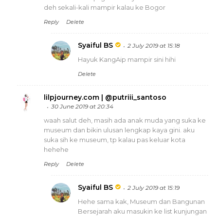
deh sekali-kali mampir kalau ke Bogor
Reply
Delete
Syaiful BS
2 July 2019 at 15:18
Hayuk KangAip mampir sini hihi
Delete
lilpjourney.com | @putriii_santoso
30 June 2019 at 20:34
waah salut deh, masih ada anak muda yang suka ke
museum dan bikin ulusan lengkap kaya gini. aku
suka sih ke museum, tp kalau pas keluar kota
hehehe
Reply
Delete
Syaiful BS
2 July 2019 at 15:19
Hehe sama kak, Museum dan Bangunan
Bersejarah aku masukin ke list kunjungan