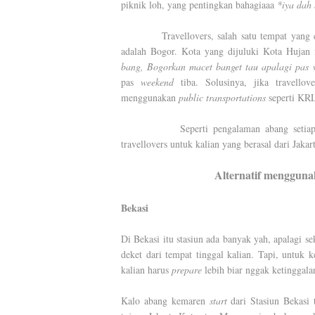
piknik loh, yang pentingkan bahagiaaa
*iya dah 
Travellovers, salah satu tempat yang
adalah Bogor. Kota yang dijuluki Kota Hujan i
bang, Bogorkan macet banget tau apalagi pas 
pas
weekend
tiba. Solusinya, jika travellove
menggunakan
public transportations
seperti KRL
Seperti pengalaman abang setia
travellovers untuk kalian yang berasal dari Jaka
Alternatif menggun
Bekasi
Di Bekasi itu stasiun ada banyak yah, apalagi se
deket dari tempat tinggal kalian. Tapi, untuk k
kalian harus
prepare
lebih biar nggak ketinggala
Kalo abang kemaren
start
dari Stasiun Bekasi 