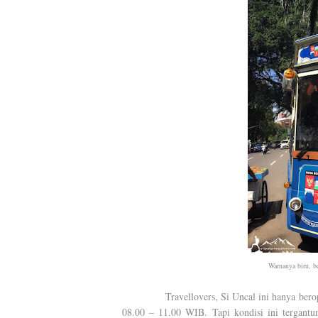
Warnanya biru, b
Travellovers, Si Uncal ini hanya berope
08.00 – 11.00 WIB. Tapi kondisi ini tergant