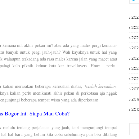
202
202
202
ana nih akhir pekan ini? atau ada yang males pergi kemana-
202
tu banyak untuk pergi jauh-jauh? Wah kayaknya untuk hal yang
202
knik walaupun terkadang ada rasa males karena jalan yang macet atau
palagi kalo piknik keluar kota kan travellovers. Hmm... perlu
202
20
ka kalian merasakan beberapa keresahan diatas,
*cielah keresahan,
201
nya kalian perlu menikmati akhir pekan di perkotaan aja nggak
201
 mengunjungi beberapa tempat wista yang ada diperkotaan.
201
s Bogor Ini. Siapa Mau Coba?
k melulu tentang perjalanan yang jauh, tapi mengunjungi tempat
hal-hal baru yang belum kita coba sebelumnya pun bisa dibilang