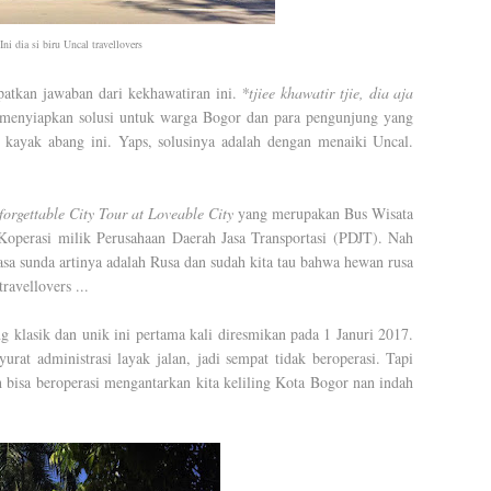
 Ini dia si biru Uncal travellovers
an jawaban dari kekhawatiran ini.
*tjiee khawatir tjie, dia aja
menyiapkan solusi untuk warga Bogor dan para pengunjung yang
, kayak abang ini. Yaps, solusinya adalah dengan menaiki Uncal.
orgettable City Tour at Loveable City
yang merupakan Bus Wisata
operasi milik Perusahaan Daerah Jasa Transportasi (PDJT). Nah
hasa sunda artinya adalah Rusa dan sudah kita tau bahwa hewan rusa
ravellovers ...
k dan unik ini pertama kali diresmikan pada 1 Januri 2017.
urat administrasi layak jalan, jadi sempat tidak beroperasi. Tapi
 bisa beroperasi mengantarkan kita keliling Kota Bogor nan indah