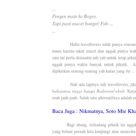
...
Pengen main ke Bogor,
Tapi pasti macet banget! Fuh ...
...
Hallo travellovers udah punya rencana kem
mana karena takut macet dan nggak punya wak
satu ini perlu disiasatin nih yah untuk tetap pi
nggak punya waktu banyak untuk piknik.
A
dipikirkan mateng-mateng yah kalau yang itu ...
Nah ada tapinya nih travellovers, ji
bahasanya tinggi banget Badrooon!wkwk.
Kayak
usah jauh-jauh. Salah satu alternatifnya adalah
Baca Juga :
Nikmatnya, Soto Mie Kha
Bagi abang, terkadang piknik itu ngga
yang belum pernah kita kunjungi atau mencoba 