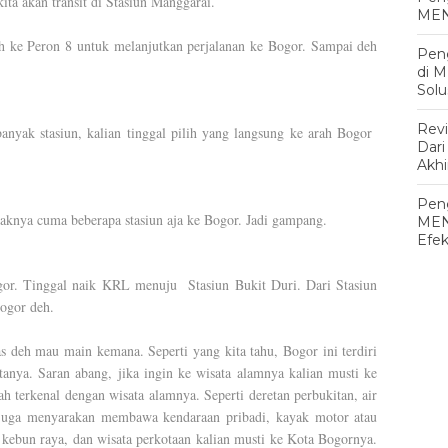
ita akan transit di Stasiun Manggarai.
MEN
h ke Peron 8 untuk melanjutkan perjalanan ke Bogor. Sampai deh
Pen
di 
Solu
Rev
anyak stasiun, kalian tinggal pilih yang langsung ke arah Bogor
Dari
Akh
Peng
aknya cuma beberapa stasiun aja ke Bogor. Jadi gampang.
MEN
Efek
gor. Tinggal naik KRL menuju Stasiun Bukit Duri. Dari Stasiun
ogor deh.
 mau main kemana. Seperti yang kita tahu, Bogor ini terdiri
tanya. Saran abang, jika ingin ke wisata alamnya kalian musti ke
terkenal dengan wisata alamnya. Seperti deretan perbukitan, air
g juga menyarakan membawa kendaraan pribadi, kayak motor atau
kebun raya, dan wisata perkotaan kalian musti ke Kota Bogornya.