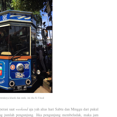
entuknya klasik dan unik, ini dia Si Uncal
rasi saat
weekend
aja yah alias hari Sabtu dan Minggu dari pukul
ung jumlah pengunjung. Jika pengunjung membeludak, maka jam