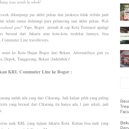
bang iyaa serah lu wkwk!
 cocok dikunjungi pas akhir pekan dan jaraknya tidak terlalu jauh
ni selalu ramai didatangi para pelancong saat akhir pekan.
Wah
weekend gini?
Yaps, Bogor
pernah di cap Kota Termacet apalagi
rs berasal dari Jakarta atau kota-kota terdekat lainnya, bisa
 Commuter Line travellovers.
p main ke Kota Hujan Bogor dari Bekasi. Alternatifnya gini ya
rta, Depok, Tanggerang, Bekasi (Jadetabek)!
akan KRL Commuter Line ke Bogor :
karang sudah ada yang dari Cikarang. Jadi kalian pilih yang paling
Rev
ereta yang berasal dari Cikarang itu hanya ada 1 jam sekali, jadi
Tre
n.
Faci
terus naik KRL yang tujuan Jakarta Kota. Kalian bisa naik yang
Beka
Pen