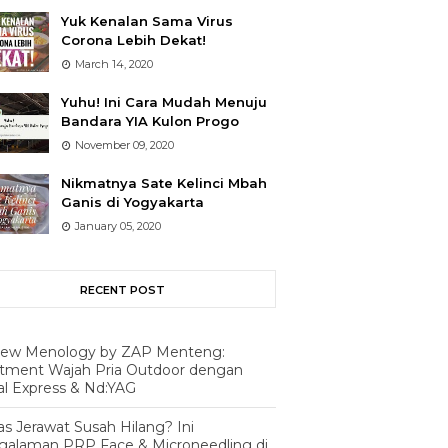
Yuk Kenalan Sama Virus
Corona Lebih Dekat!
March 14, 2020
Yuhu! Ini Cara Mudah Menuju
Bandara YIA Kulon Progo
November 09, 2020
Nikmatnya Sate Kelinci Mbah
Ganis di Yogyakarta
January 05, 2020
RECENT POST
iew Menology by ZAP Menteng:
atment Wajah Pria Outdoor dengan
al Express & Nd:YAG
s Jerawat Susah Hilang? Ini
galaman PRP Face & Microneedling di