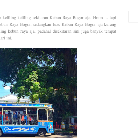
ing-keliling sekitaran Kebun Raya Bogor aja. Hmm ... tapi
 Kebun Raya Bogor, sedangkan luas Kebun Raya Bogor aja kurang
ing kebun raya aja, padahal disekitaran sini juga banyak tempat
ri ini.