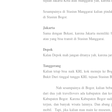
tujuan Jakarta Kota atau Manggarai yah, karena k
Sesampainya di Stasiun Manggarai kalian pinda
di Stasiun Bogor.
Jakarta
Sama dengan Bekasi, karena Jakarta memiliki b
atau yang bisa transit di Stasiun Manggarai.
Depok
Kalau Depok mah jangan ditanya yah, karena jar
Tanggerang
Kalian tetap bisa naik KRL kok menuju ke Bo
Bukit Duri tinggal tunggu KRL tujuan Stasiun B
Nah sesampainya di Bogor, kalian bebas deh
dari dua yah travellovers ada kabupaten dan ko
Kabupaten Bogor. Karena Kabupaten Bogor sudah 
terjun, dan banyak wisata lainnya. Dan aban
mobil.
Tapi, jika kalian mau main ke museum, 