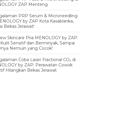
OLOGY ZAP Menteng
galaman PRP Serum & Microneedling
MENOLOGY by ZAP Kota Kasablanka,
si Bekas Jerawat!
iew Skincare Pria MENOLOGY by ZAP:
 Kulit Sensitif dan Berminyak, Sampai
irnya Nemuin yang Cocok!
alaman Coba Laser Fractional CO₂ di
OLOGY by ZAP: Perawatan Cowok
tif Hilangkan Bekas Jerawat