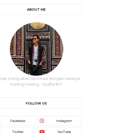
ABOUT ME
tiap orang akan istimewa dengan caranya
masing-masing - Syaiful BS"
FOLLOW US