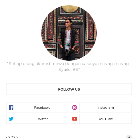
"Setiap orang akan istimewa dengan caranya masing-masing -
Syaiful BS"
FOLLOW US
2026
4