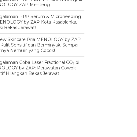
OLOGY ZAP Menteng
galaman PRP Serum & Microneedling
MENOLOGY by ZAP Kota Kasablanka,
si Bekas Jerawat!
iew Skincare Pria MENOLOGY by ZAP:
 Kulit Sensitif dan Berminyak, Sampai
irnya Nemuin yang Cocok!
alaman Coba Laser Fractional CO₂ di
OLOGY by ZAP: Perawatan Cowok
tif Hilangkan Bekas Jerawat