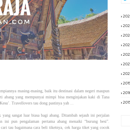
202
202
202
202
202
202
20
201
i impiannya masing-masing, baik itu destinasi dalam negeri maupun
201
eperti abang yang mempunyai mimpi bisa menginjakan kaki di Tana
201
esu’. Travellovers tau dong pastinya yah ...
yang sangat luar biasa bagi abang. Ditambah sejauh ini perjalan
an ini pun pengalaman pertama abang menaiki “burung besi”.
ari tau bagaimana cara beli tiketnya, cek harga tiket yang cocok