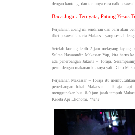
dengan kantong, dan tentunya cara naik pesawat
Baca Juga :
Ternyata, Patung Yesus Te
Perjalanan abang ini sendirian dan baru akan be
tiket pesawat Jakarta-Makassar yang sesuai denga
Setelah kurang lebih 2 jam melayang-layang b
Sultan Hassanudin Makassar. Yap, kita harus ke
ada penerbangan Jakarta – Toraja. Sesampain
perut dengan makanan khasnya yaitu Coto Makas
Perjalanan Makassar – Toraja itu membutuhka
penerbangan lokal Makassar – Toraja, tapi 
menggunakan bus. 8-9 jam jarak tempuh Makassa
Kereta Api Ekonomi.
*hehe