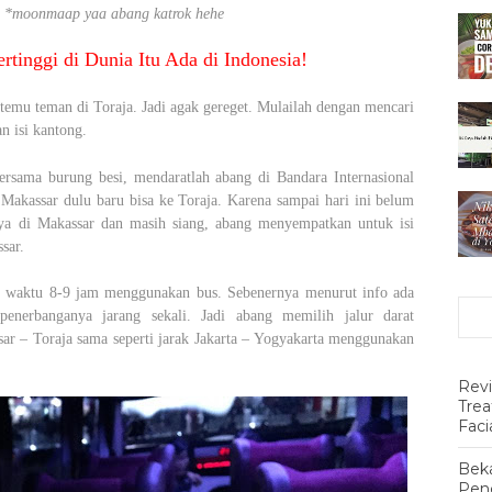
.
*moonmaap yaa abang katrok hehe
rtinggi di Dunia Itu Ada di Indonesia!
rtemu teman di Toraja. Jadi agak gereget. Mulailah dengan mencari
n isi kantong.
ersama burung besi, mendaratlah abang di Bandara Internasional
 Makassar dulu baru bisa ke Toraja. Karena sampai hari ini belum
nya di Makassar dan masih siang, abang menyempatkan untuk isi
sar.
n waktu 8-9 jam menggunakan bus. Sebenernya menurut info ada
penerbanganya jarang sekali. Jadi abang memilih jalur darat
r – Toraja sama seperti jarak Jakarta – Yogyakarta menggunakan
Rev
Tre
Faci
Beka
Pen