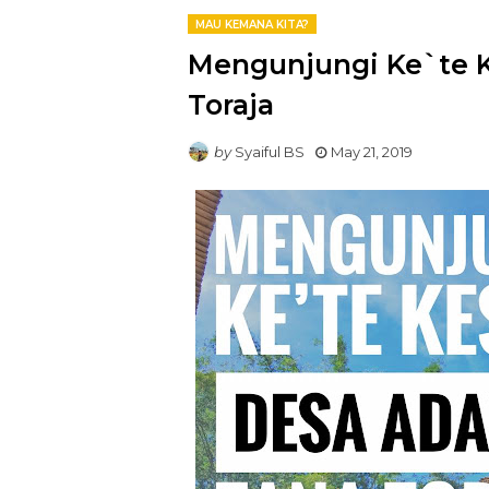
MAU KEMANA KITA?
Mengunjungi Ke`te K
Toraja
by
Syaiful BS
May 21, 2019