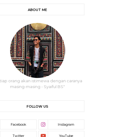
ABOUT ME
tiap orang akan istimewa dengan caranya
masing-masing - Syaiful BS"
FOLLOW US