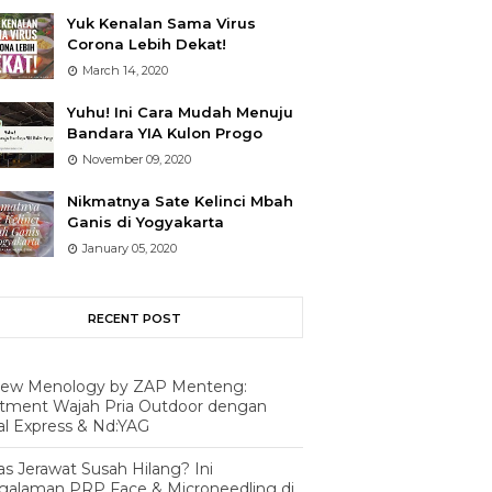
Yuk Kenalan Sama Virus
Corona Lebih Dekat!
March 14, 2020
Yuhu! Ini Cara Mudah Menuju
Bandara YIA Kulon Progo
November 09, 2020
Nikmatnya Sate Kelinci Mbah
Ganis di Yogyakarta
January 05, 2020
RECENT POST
iew Menology by ZAP Menteng:
atment Wajah Pria Outdoor dengan
al Express & Nd:YAG
s Jerawat Susah Hilang? Ini
galaman PRP Face & Microneedling di