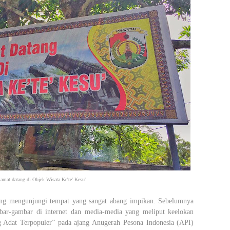
lamat datang di Objek Wisata Ke'te' Kesu'
abang mengunjungi tempat yang sangat abang impikan. Sebelumnya
mbar-gambar di internet dan media-media yang meliput keelokan
 Adat Terpopuler” pada ajang Anugerah Pesona Indonesia (API)