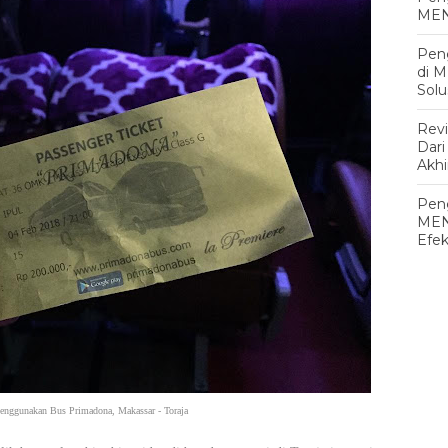
MEN
Pen
di 
Solu
Rev
Dari
Akh
Peng
MEN
Efek
menggunakan Bus Primadona, Makassar - Toraja