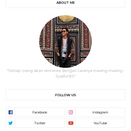
ABOUT ME
"Setiap orang akan istimewa dengan caranya masing-masing -
Syaiful BS"
FOLLOW US