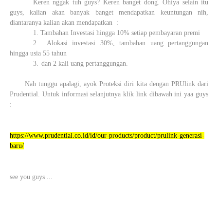
Keren nggak tuh guys? Keren banget dong. Ohiya selain itu
guys, kalian akan banyak banget mendapatkan keuntungan nih,
diantaranya kalian akan mendapatkan
:
1. Tambahan Investasi hingga 10% setiap pembayaran premi
2.
Alokasi investasi 30%, tambahan uang pertanggungan
hingga usia 55 tahun
3.
dan 2 kali uang pertanggungan.
Nah tunggu apalagi, ayok Proteksi diri kita dengan PRUlink dari
Prudential. Untuk informasi selanjutnya klik link dibawah ini yaa guys
:
https://www.prudential.co.id/id/our-products/product/prulink-generasi-
baru/
see you guys ...