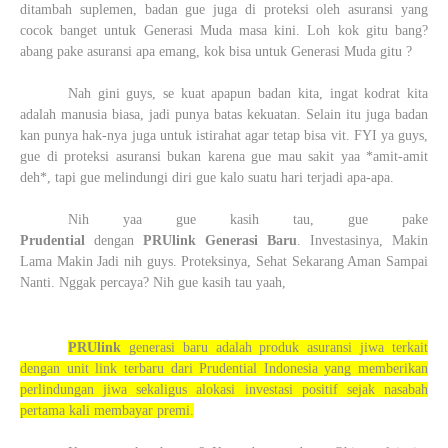
ditambah suplemen, badan gue juga di proteksi oleh asuransi yang
cocok banget untuk Generasi Muda masa kini. Loh kok gitu bang?
abang pake asuransi apa emang, kok bisa untuk Generasi Muda gitu ?
Nah gini guys, se kuat apapun badan kita, ingat kodrat kita
adalah manusia biasa, jadi punya batas kekuatan. Selain itu juga badan
kan punya hak-nya juga untuk istirahat agar tetap bisa vit. FYI ya guys,
gue di proteksi asuransi bukan karena gue mau sakit yaa *amit-amit
deh*, tapi gue melindungi diri gue kalo suatu hari terjadi apa-apa.
Nih yaa gue kasih tau, gue pake
Prudential
dengan
PRUlink Generasi Baru
. Investasinya, Makin
Lama Makin Jadi nih guys. Proteksinya, Sehat Sekarang Aman Sampai
Nanti. Nggak percaya? Nih gue kasih tau yaah,
PRUlink
generasi baru adalah produk asuransi jiwa terkait
dengan unit link terbaru dari Prudential Indonesia yang memberikan
perlindungan jiwa sekaligus alokasi investasi positif sejak nasabah
pertama kali membayar premi.