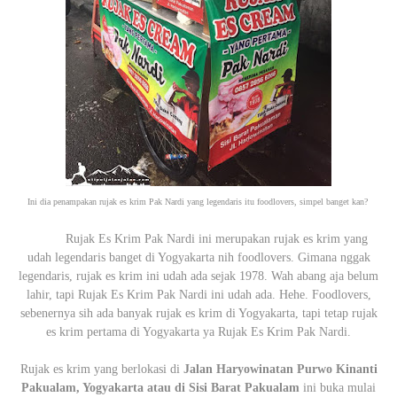
Ini dia penampakan rujak es krim Pak Nardi yang legendaris itu foodlovers, simpel banget kan?
Rujak Es Krim Pak Nardi ini merupakan rujak es krim yang
udah legendaris banget di Yogyakarta nih foodlovers. Gimana nggak
legendaris, rujak es krim ini udah ada sejak 1978. Wah abang aja belum
lahir, tapi Rujak Es Krim Pak Nardi ini udah ada. Hehe. Foodlovers,
sebenernya sih ada banyak rujak es krim di Yogyakarta, tapi tetap rujak
es krim pertama di Yogyakarta ya Rujak Es Krim Pak Nardi.
Rujak es krim yang berlokasi di
Jalan Haryowinatan Purwo Kinanti
Pakualam, Yogyakarta atau di Sisi Barat Pakualam
ini buka mulai