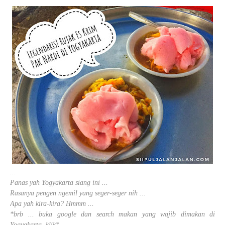
...
Panas yah Yogyakarta siang ini ...
Rasanya pengen ngemil yang seger-seger nih ...
Apa yah kira-kira? Hmmm ...
*brb ... buka google dan search makan yang wajib dimakan di
Yogyakarta, klik*