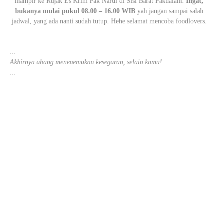
mampir ke Rujak Es Krim Pak Nardi di Sisi Barat Pakualam.
Ingat,
bukanya mulai pukul 08.00 – 16.00 WIB
yah jangan sampai salah
jadwal, yang ada nanti sudah tutup. Hehe selamat mencoba foodlovers.
...
Akhirnya abang menenemukan kesegaran, selain kamu!
...