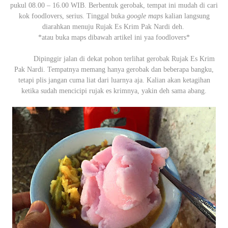
pukul 08.00 – 16.00 WIB. Berbentuk gerobak, tempat ini mudah di cari
kok foodlovers, serius. Tinggal buka
google maps
kalian langsung
diarahkan menuju Rujak Es Krim Pak Nardi deh.
*atau buka maps dibawah artikel ini yaa foodlovers*
Dipinggir jalan di dekat pohon terlihat gerobak Rujak Es Krim
Pak Nardi. Tempatnya memang hanya gerobak dan beberapa bangku,
tetapi plis jangan cuma liat dari luarnya aja. Kalian akan ketagihan
ketika sudah mencicipi rujak es krimnya, yakin deh sama abang.