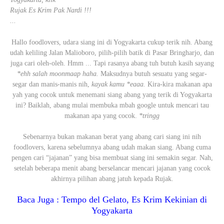
Rujak Es Krim Pak Nardi !!!
...
Hallo foodlovers, udara siang ini di Yogyakarta cukup terik nih. Abang
udah keliling Jalan Malioboro, pilih-pilih batik di Pasar Bringharjo, dan
juga cari oleh-oleh. Hmm ... Tapi rasanya abang tuh butuh kasih sayang
*ehh salah moonmaap haha.
Maksudnya butuh sesuatu yang segar-
segar dan manis-manis nih,
kayak kamu *eaaa.
Kira-kira makanan apa
yah yang cocok untuk menemani siang abang yang terik di Yogyakarta
ini? Baiklah, abang mulai membuka mbah google untuk mencari tau
makanan apa yang cocok.
*tringg
Sebenarnya bukan makanan berat yang abang cari siang ini nih
foodlovers, karena sebelumnya abang udah makan siang. Abang cuma
pengen cari “jajanan” yang bisa membuat siang ini semakin segar. Nah,
setelah beberapa menit abang berselancar mencari jajanan yang cocok
akhirnya pilihan abang jatuh kepada Rujak.
Baca Juga :
Tempo del Gelato, Es Krim Kekinian di
Yogyakarta