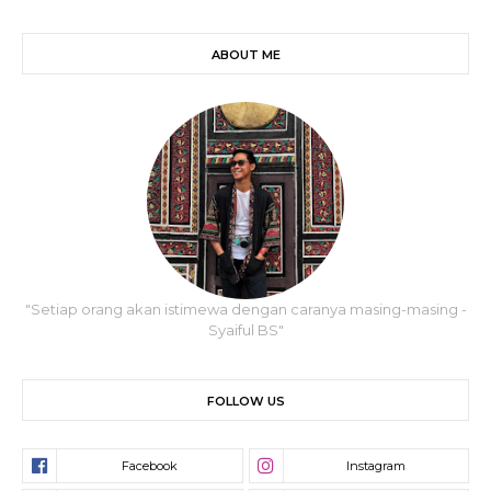
ABOUT ME
"Setiap orang akan istimewa dengan caranya masing-masing -
Syaiful BS"
FOLLOW US