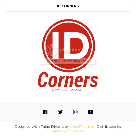
ID CORNERS
Designed with Faiqo Diyana by
Way2Themes
| Distributed by
MyBloggerThemes