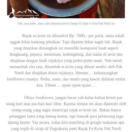
Uhh, rasa pedes, asam, dan manisnya kawin banget di rujak es krim Pak Nardi ini
Rujak es krim ini dibandrol Rp. 7000,- per porsi, sama sekali
nggak bikin kantong jebolkan. Tapi dijamin bikin nagih loh. Rujak
yang disajikan dimangkuk ini memiliki komposisi buah seperti
bengkuang, pepaya, mentimun, kedongdong, dan nanas di serut dan
disajikan dengan kuah rujaknya yang pedes-pedes asam. Nah untuk
menambah cita rasa, ditambah es krim yang dibuat sendiri oleh Pak
Nardi dan disajikan diatas rujaknya. Hmmm ... kebanyangkan
foodlovers rasanya. Pedas, asam, dan manis yang kawin didalam mulut
kita.
Uhmm ... nyam nyam nyam ...
Ohiya foodlovers, jangan heran yah kalau kalian kesini pas
siang hari atau pas hari-hari libur. Karena tempat ini akan dipenuhi oleh
orang-orang yang ingin mencicipi rujak es krim ini. Bukan hanya
pelanggan lama yang datang kesini, tapi banyak para pelancong juga
datang kesini. Yaa secara, kalau kita
searching
di google makanan apa
yang wajib di cicipi di Yogyakarta pasti Rujak Es Krim Pak Nardi